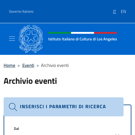
Salta al contenuto
IT
EN
Governo Italiano
Intestazione sito, social e menù
Istituto Italiano di Cultura di Los Angeles
Sito Ufficiale dell'Istituto Italiano di Cultur
Home
>
Eventi
>
Archivio eventi
Archivio eventi
INSERISCI I PARAMETRI DI RICERCA
Dal