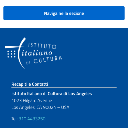
Naviga nella sezione
Sezione footer
Recapiti e Contatti
Istituto Italiano di Cultura di Los Angeles
1023 Hilgard Avenue
Los Angeles, CA 90024 – USA
Tel:
310 4433250