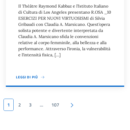
Il Théâtre Raymond Kabbaz e l’Istituto Italiano
di Cultura di Los Angeles presentano R.OSA _10
ESERCIZI PER NUOVI VIRTUOSISMI di Silvia
Gribaudi con Claudia A. Marsicano. Quest’opera
solista potente e divertente interpretata da
Claudia A. Marsicano sfida le convenzioni
relative al corpo femminile, alla bellezza e alla
performance. Attraverso l’ironia, la vulnerabilità
e l’intensità fisica, […]
LEGGI DI PIÙ
Paginazione
Pagina successiva
1
2
3
…
107