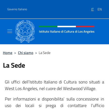
Salta al contenuto
IT
EN
Governo Italiano
Intestazione sito, social e menù
Istituto Italiano di Cultura di Los Angeles
Sito Ufficiale dell'Istituto Italiano di Cultur
Home
>
Chi siamo
>
La Sede
La Sede
Gli uffici dell’Istituto Italiano di Cultura sono situati a
West Los Angeles, nel cuore del Westwood Village.
Per informazioni e disponibilita’ sulla concessione in
uso dei locali si prega di contattare l’ufficio