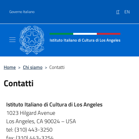
Salta al contenuto
IT
EN
Governo Italiano
Intestazione sito, social e menù
Istituto Italiano di Cultura di Los Angeles
Sito Ufficiale dell'Istituto Italiano di Cultur
Home
>
Chi siamo
>
Contatti
Contatti
Istituto Italiano di Cultura di Los Angeles
1023 Hilgard Avenue
Los Angeles, CA 90024 – USA
tel: (310) 443-3250
fax: (310) 443-3254