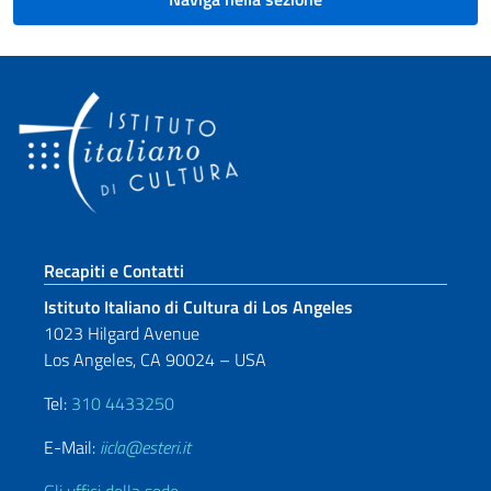
Sezione footer
Recapiti e Contatti
Istituto Italiano di Cultura di Los Angeles
1023 Hilgard Avenue
Los Angeles, CA 90024 – USA
Tel:
310 4433250
E-Mail:
iicla@esteri.it
Gli uffici della sede