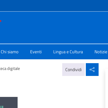
e menù
di Cultura di Los Angeles
Chi siamo
Eventi
Lingua e Cultura
Notizie
Condi
teca digitale
Condividi