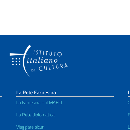
La Rete Farnesina
L
La Farnesina – il MAECI
C
La Rete diplomatica
E
Viaggiare sicuri
L