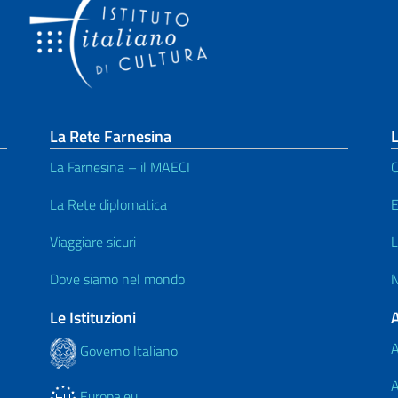
La Rete Farnesina
L
La Farnesina – il MAECI
C
La Rete diplomatica
E
Viaggiare sicuri
L
Dove siamo nel mondo
N
Le Istituzioni
A
Governo Italiano
A
Europa.eu