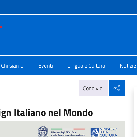
e menù
di Cultura di Los Angeles
Chi siamo
Eventi
Lingua e Cultura
Notizie
Condi
Condividi
ign Italiano nel Mondo