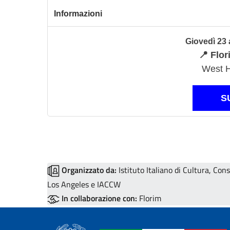
Informazioni
Giovedì 23 a
📍 Flo
West H
S
Organizzato da:
Istituto Italiano di Cultura, Cons
Los Angeles e IACCW
In collaborazione con:
Florim