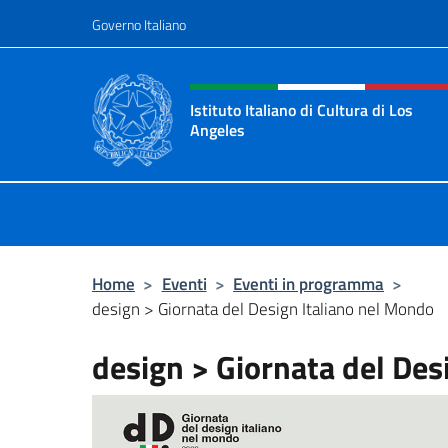
Salta al contenuto
Governo Italiano
Intestazione sito, social 
Istituto Italiano di Cultura di Los
Angeles
Sito Ufficiale dell'Istituto Italiano 
Home
>
Eventi
>
Eventi in programma
>
design > Giornata del Design Italiano nel Mondo
design > Giornata del Des