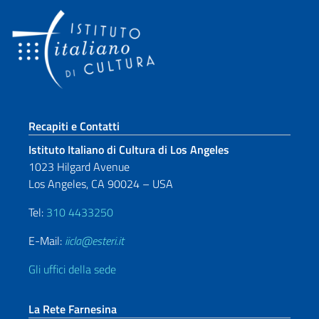
Sezione footer
Recapiti e Contatti
Istituto Italiano di Cultura di Los Angeles
1023 Hilgard Avenue
Los Angeles, CA 90024 – USA
Tel:
310 4433250
E-Mail:
iicla@esteri.it
Gli uffici della sede
La Rete Farnesina