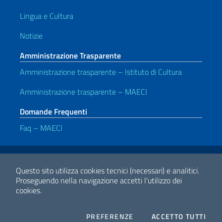
Lingua e Cultura
Notizie
Amministrazione Trasparente
Amministrazione trasparente – Istituto di Cultura
Amministrazione trasparente – MAECI
Domande Frequenti
Faq – MAECI
Link Utili
Note legali
Privacy e cookie policy
Dichiarazione di accessibilità
Questo sito utilizza cookies tecnici (necessari) e analitici.
Proseguendo nella navigazione accetti l'utilizzo dei
cookies.
2026 Copyright Ministero degli Affari Esteri e della Cooperazione
Internazionale
COOKIES
I CO
PREFERENZE
ACCETTO TUTTI