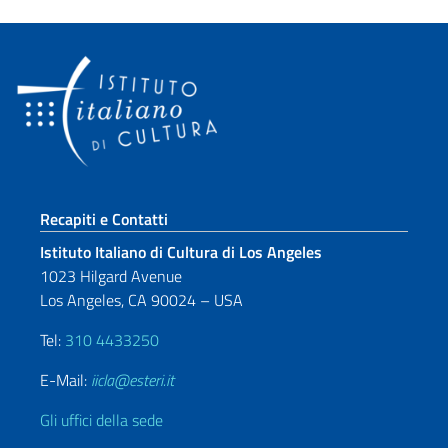
Sezione footer
Recapiti e Contatti
Istituto Italiano di Cultura di Los Angeles
1023 Hilgard Avenue
Los Angeles, CA 90024 – USA
Tel:
310 4433250
E-Mail:
iicla@esteri.it
Gli uffici della sede