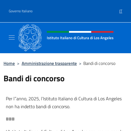
Salta al contenuto
IT
Governo Italiano
Intestazione sito, social e menù
Istituto Italiano di Cultura di Los Angeles
Sito Ufficiale dell'Istituto Italiano di Cultur
Home
>
Amministrazione trasparente
>
Bandi di concorso
Bandi di concorso
Per l”anno, 2025, l’Istituto Italiano di Cultura di Los Angeles
non ha indetto bandi di concorso.
###